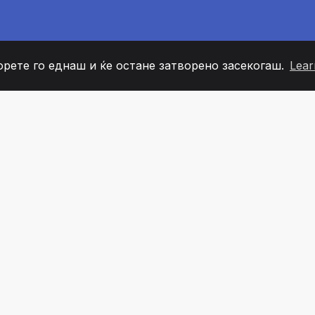
орете го еднаш и ќе остане затворено засекогаш.
Lear
60
+36
7
ОВИ НА ТИМОТ
COUNTRIES
КАНЦЕЛ