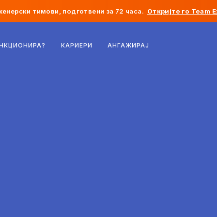
женерски тимови, подготвени за 72 часа.
Откријте го Team E
Белгија
УНКЦИОНИРА?
КАРИЕРИ
АНГАЖИРАЈ
Франција
Ирска
Холандија
Швајцарија
Соединети Американски Држави
Босна и Херцеговина
Естонија
Латвија
Молдавија