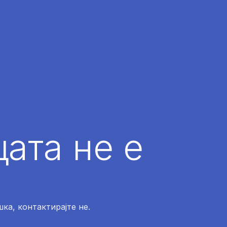
ата не е
ка, контактирајте не.