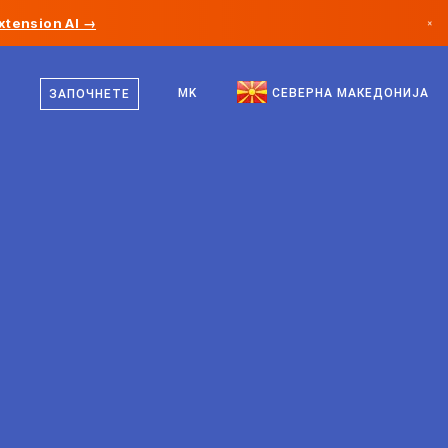
xtension AI →
×
македонски
Канада
англиски
MK
СЕВЕРНА МАКЕДОНИЈА
ЗАПОЧНЕТЕ
Германија
Лихтенштајн
Норвешка
Јапонија
Бугарија
Хрватска
Литванија
Црна Гора