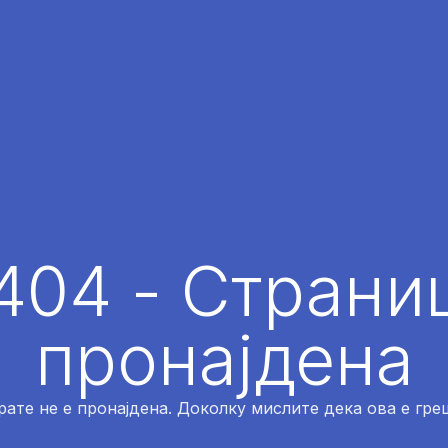
404 - Страниц
пронајдена
рате не е пронајдена. Доколку мислите дека ова е греш