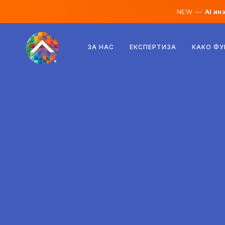
NEW —
AI ин
Австрија
ЗА НАС
ЕКСПЕРТИЗА
КАКО Ф
Финска
Исланд
Луксембург
Шведска
Обединето Кралство
Албанија
Чешка
Унгарија
Северна Македонија