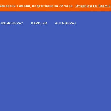
женерски тимови, подготвени за 72 часа.
Откријте го Team E
Белгија
УНКЦИОНИРА?
КАРИЕРИ
АНГАЖИРАЈ
Франција
Ирска
Холандија
Швајцарија
Соединети Американски Држави
Босна и Херцеговина
Естонија
Латвија
Молдавија