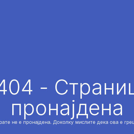
404 - Страниц
пронајдена
рате не е пронајдена. Доколку мислите дека ова е греш