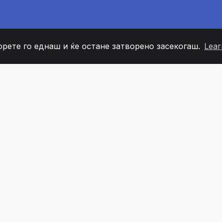
орете го еднаш и ќе остане затворено засекогаш.
Lear
60
+36
7
ОВИ НА ТИМОТ
COUNTRIES
КАНЦЕЛ