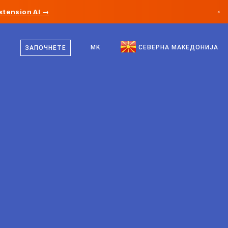
xtension AI →
×
македонски
Канада
англиски
MK
СЕВЕРНА МАКЕДОНИЈА
ЗАПОЧНЕТЕ
Германија
Лихтенштајн
Норвешка
Јапонија
Бугарија
Хрватска
Литванија
Црна Гора