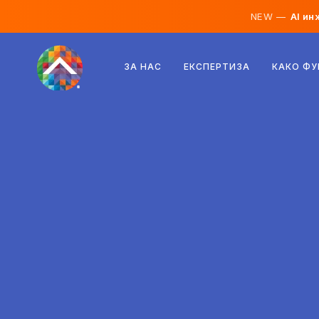
NEW —
AI ин
Австрија
ЗА НАС
ЕКСПЕРТИЗА
КАКО Ф
Финска
Исланд
Луксембург
Шведска
Обединето Кралство
Албанија
Чешка
Унгарија
Северна Македонија