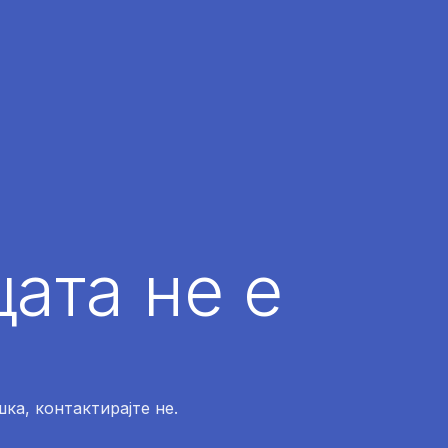
ата не е
ка, контактирајте не.