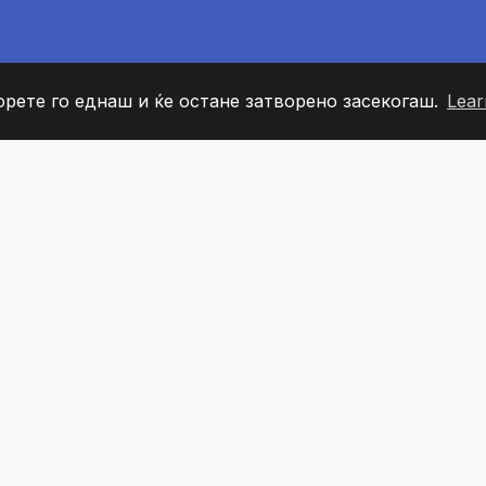
орете го еднаш и ќе остане затворено засекогаш.
Lear
60
+36
7
ОВИ НА ТИМОТ
COUNTRIES
КАНЦЕЛ