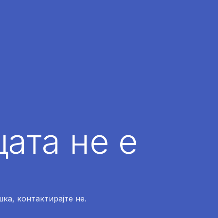
ата не е
ка, контактирајте не.