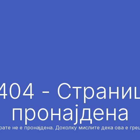
404 - Страниц
пронајдена
рате не е пронајдена. Доколку мислите дека ова е греш