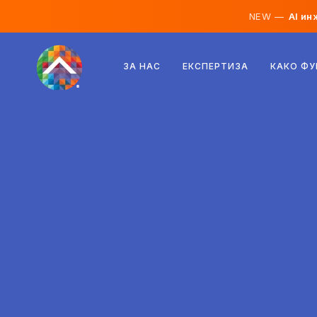
NEW —
AI ин
Австрија
ЗА НАС
ЕКСПЕРТИЗА
КАКО Ф
Финска
Исланд
Луксембург
Шведска
Обединето Кралство
Албанија
Чешка
Унгарија
Северна Македонија