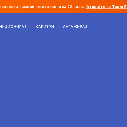
женерски тимови, подготвени за 72 часа.
Откријте го Team E
Белгија
УНКЦИОНИРА?
КАРИЕРИ
АНГАЖИРАЈ
Франција
Ирска
Холандија
Швајцарија
Соединети Американски Држави
Босна и Херцеговина
Естонија
Латвија
Молдавија