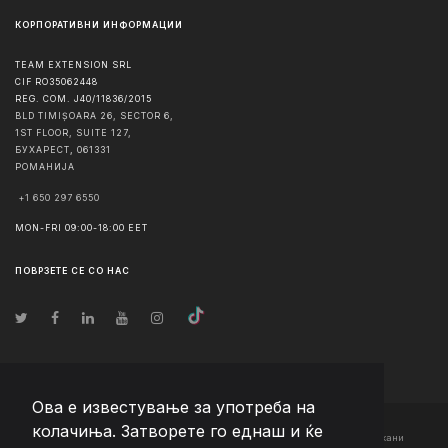
КОРПОРАТИВНИ ИНФОРМАЦИИ
TEAM EXTENSION SRL
CIF RO35062448
REG. COM. J40/11836/2015
BLD TIMIȘOARA 26, SECTOR 6,
1ST FLOOR, SUITE 127,
БУХАРЕСТ
,
061331
РОМАНИЈА
+1 650 297 6550
MON-FRI 09:00-18:00 EET
ПОВРЗЕТЕ СЕ СО НАС
Ова е известување за употреба на
колачиња. Затворете го еднаш и ќе
© Авторско право
2026
Team Extension Macedonia
- Сите права задржани