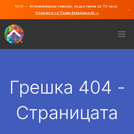
NEW —
AI инженерски тимови, подготвени за 72 часа.
×
Откријте го Team Extension AI →
македонс
англиски
ЗА НАС
ЕКСПЕРТИЗА
КАКО ФУНКЦИОНИРА?
КАРИЕРИ
Грешка 404 -
АНГАЖИРАЈ
СЕВЕРНА МАКЕДОНИЈА
Страницата
MK
ЗАПОЧНЕТЕ