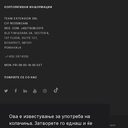
КОРПОРАТИВНИ ИНФОРМАЦИИ
TEAM EXTENSION SRL
CIF RO35062448
REG. COM. J40/11836/2015
BLD TIMIȘOARA 26, SECTOR 6,
1ST FLOOR, SUITE 127,
БУХАРЕСТ
,
061331
РОМАНИЈА
+1 650 297 6550
MON-FRI 09:00-18:00 EET
ПОВРЗЕТЕ СЕ СО НАС
Ова е известување за употреба на
колачиња. Затворете го еднаш и ќе
© Авторско право
2026
Team Extension Macedonia
- Сите права задржани