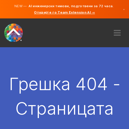
NEW —
AI инженерски тимови, подготвени за 72 часа.
×
Откријте го Team Extension AI →
македонс
англиски
ЗА НАС
ЕКСПЕРТИЗА
КАКО ФУНКЦИОНИРА?
КАРИЕРИ
Грешка 404 -
АНГАЖИРАЈ
СЕВЕРНА МАКЕДОНИЈА
Страницата
MK
ЗАПОЧНЕТЕ