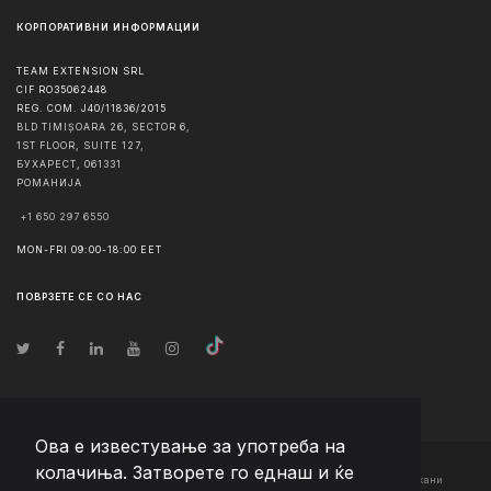
КОРПОРАТИВНИ ИНФОРМАЦИИ
TEAM EXTENSION SRL
CIF RO35062448
REG. COM. J40/11836/2015
BLD TIMIȘOARA 26, SECTOR 6,
1ST FLOOR, SUITE 127,
БУХАРЕСТ
,
061331
РОМАНИЈА
+1 650 297 6550
MON-FRI 09:00-18:00 EET
ПОВРЗЕТЕ СЕ СО НАС
Ова е известување за употреба на
колачиња. Затворете го еднаш и ќе
© Авторско право
2026
Team Extension Macedonia
- Сите права задржани