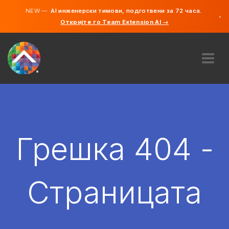
NEW —
AI инженерски тимови, подготвени за 72 часа.
×
Откријте го Team Extension AI →
македонс
англиски
ЗА НАС
ЕКСПЕРТИЗА
КАКО ФУНКЦИОНИРА?
КАРИЕРИ
Грешка 404 -
АНГАЖИРАЈ
СЕВЕРНА МАКЕДОНИЈА
Страницата
MK
ЗАПОЧНЕТЕ