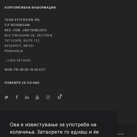
КОРПОРАТИВНИ ИНФОРМАЦИИ
TEAM EXTENSION SRL
CIF RO35062448
REG. COM. J40/11836/2015
BLD TIMIȘOARA 26, SECTOR 6,
1ST FLOOR, SUITE 127,
БУХАРЕСТ
,
061331
РОМАНИЈА
+1 650 297 6550
MON-FRI 09:00-18:00 EET
ПОВРЗЕТЕ СЕ СО НАС
Ова е известување за употреба на
колачиња. Затворете го еднаш и ќе
© Авторско право
2026
Team Extension Macedonia
- Сите права задржани