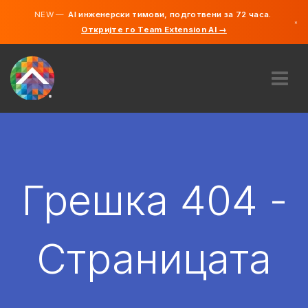
NEW —
AI инженерски тимови, подготвени за 72 часа.
×
Откријте го Team Extension AI →
македонс
англиски
ЗА НАС
ЕКСПЕРТИЗА
КАКО ФУНКЦИОНИРА?
КАРИЕРИ
Грешка 404 -
АНГАЖИРАЈ
СЕВЕРНА МАКЕДОНИЈА
Страницата
MK
ЗАПОЧНЕТЕ