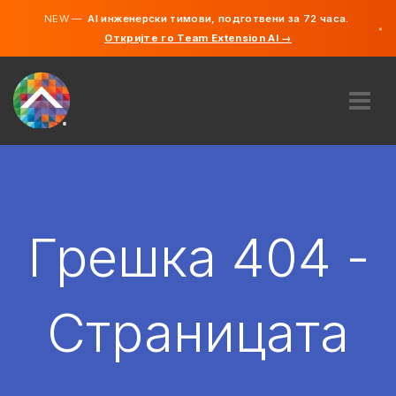
NEW —
AI инженерски тимови, подготвени за 72 часа.
×
Откријте го Team Extension AI →
македонс
англиски
ЗА НАС
ЕКСПЕРТИЗА
КАКО ФУНКЦИОНИРА?
КАРИЕРИ
Грешка 404 -
АНГАЖИРАЈ
СЕВЕРНА МАКЕДОНИЈА
Страницата
MK
ЗАПОЧНЕТЕ