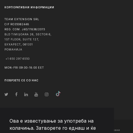
КОРПОРАТИВНИ ИНФОРМАЦИИ
TEAM EXTENSION SRL
CIF RO35062448
REG. COM. J40/11836/2015
BLD TIMIȘOARA 26, SECTOR 6,
1ST FLOOR, SUITE 127,
БУХАРЕСТ
,
061331
РОМАНИЈА
+1 650 297 6550
MON-FRI 09:00-18:00 EET
ПОВРЗЕТЕ СЕ СО НАС
Ова е известување за употреба на
колачиња. Затворете го еднаш и ќе
© Авторско право
2026
Team Extension Macedonia
- Сите права задржани