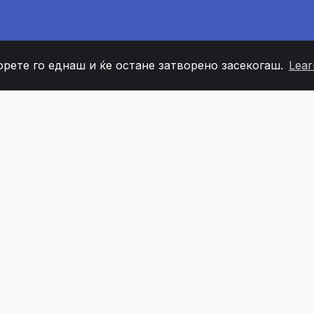
орете го еднаш и ќе остане затворено засекогаш.
Lear
60
+36
7
ОВИ НА ТИМОТ
COUNTRIES
КАНЦЕЛ