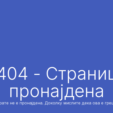
404 - Страниц
пронајдена
рате не е пронајдена. Доколку мислите дека ова е греш