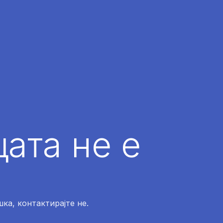
ата не е
ка, контактирајте не.