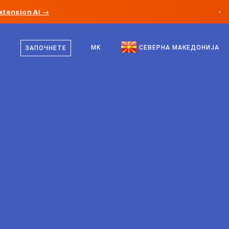
xtension AI →
×
македонски
Канада
англиски
MK
СЕВЕРНА МАКЕДОНИЈА
ЗАПОЧНЕТЕ
Германија
Лихтенштајн
Норвешка
Јапонија
Бугарија
Хрватска
Литванија
Црна Гора