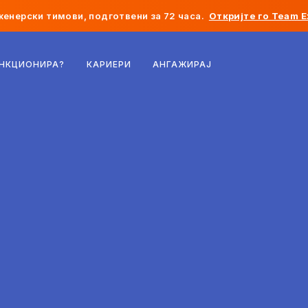
женерски тимови, подготвени за 72 часа.
Откријте го Team E
Белгија
УНКЦИОНИРА?
КАРИЕРИ
АНГАЖИРАЈ
Франција
Ирска
Холандија
Швајцарија
Соединети Американски Држави
Босна и Херцеговина
Естонија
Латвија
Молдавија