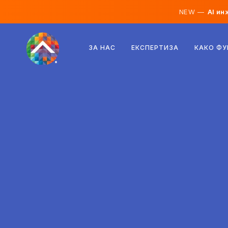
NEW —
AI ин
Австрија
ЗА НАС
ЕКСПЕРТИЗА
КАКО Ф
Финска
Исланд
Луксембург
Шведска
Обединето Кралство
Албанија
Чешка
Унгарија
Северна Македонија