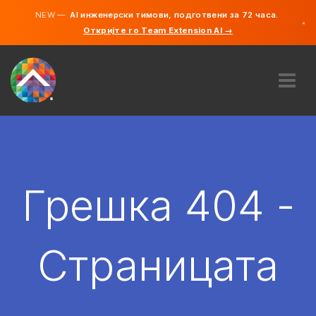
NEW —
AI инженерски тимови, подготвени за 72 часа.
×
Откријте го Team Extension AI →
македонс
англиски
ЗА НАС
ЕКСПЕРТИЗА
КАКО ФУНКЦИОНИРА?
КАРИЕРИ
Грешка 404 -
АНГАЖИРАЈ
СЕВЕРНА МАКЕДОНИЈА
Страницата
MK
ЗАПОЧНЕТЕ