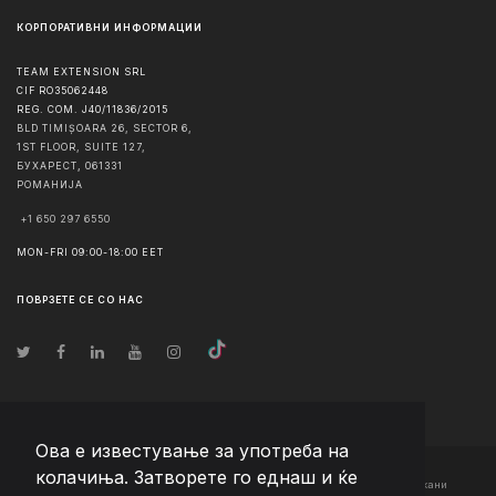
КОРПОРАТИВНИ ИНФОРМАЦИИ
TEAM EXTENSION SRL
CIF RO35062448
REG. COM. J40/11836/2015
BLD TIMIȘOARA 26, SECTOR 6,
1ST FLOOR, SUITE 127,
БУХАРЕСТ
,
061331
РОМАНИЈА
+1 650 297 6550
MON-FRI 09:00-18:00 EET
ПОВРЗЕТЕ СЕ СО НАС
Ова е известување за употреба на
колачиња. Затворете го еднаш и ќе
© Авторско право
2026
Team Extension Macedonia
- Сите права задржани