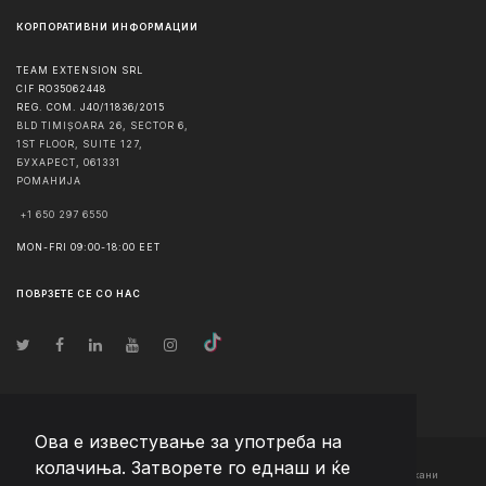
КОРПОРАТИВНИ ИНФОРМАЦИИ
TEAM EXTENSION SRL
CIF RO35062448
REG. COM. J40/11836/2015
BLD TIMIȘOARA 26, SECTOR 6,
1ST FLOOR, SUITE 127,
БУХАРЕСТ
,
061331
РОМАНИЈА
+1 650 297 6550
MON-FRI 09:00-18:00 EET
ПОВРЗЕТЕ СЕ СО НАС
Ова е известување за употреба на
колачиња. Затворете го еднаш и ќе
© Авторско право
2026
Team Extension Macedonia
- Сите права задржани