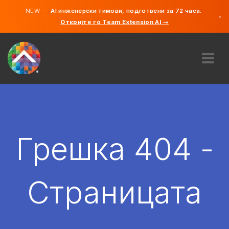
NEW —
AI инженерски тимови, подготвени за 72 часа.
×
Откријте го Team Extension AI →
македонс
англиски
ЗА НАС
ЕКСПЕРТИЗА
КАКО ФУНКЦИОНИРА?
КАРИЕРИ
Грешка 404 -
АНГАЖИРАЈ
СЕВЕРНА МАКЕДОНИЈА
Страницата
MK
ЗАПОЧНЕТЕ