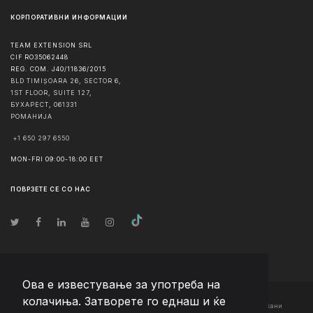
КОРПОРАТИВНИ ИНФОРМАЦИИ
TEAM EXTENSION SRL
CIF RO35062448
REG. COM. J40/11836/2015
BLD TIMIȘOARA 26, SECTOR 6,
1ST FLOOR, SUITE 127,
БУХАРЕСТ
,
061331
РОМАНИЈА
+1 650 297 6550
MON-FRI 09:00-18:00 EET
ПОВРЗЕТЕ СЕ СО НАС
Ова е известување за употреба на
колачиња. Затворете го еднаш и ќе
© Авторско право
2026
Team Extension Macedonia
- Сите права задржани