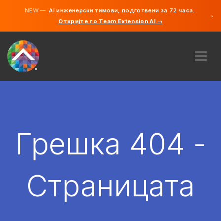
NEW —
AI инженерски тимови, подготвени за 72 часа.
×
Откријте го Team Extension AI →
македонс
англиски
ЗА НАС
ЕКСПЕРТИЗА
КАКО ФУНКЦИОНИРА?
КАРИЕРИ
Грешка 404 -
АНГАЖИРАЈ
СЕВЕРНА МАКЕДОНИЈА
Страницата
MK
ЗАПОЧНЕТЕ