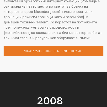
вклучувајќи брзи оптички интернет конекции (Романија е
рангирана на петто место во светот за брзина на
интернет според bloomberg.com), ниски оперативни
трошоци и режиски трошоци; како и голем број на
домашен технички талент. Со порастот на потребната
претприемачка култура на самодоволност и
флексибилност, се создаде силна бизнис сектор со богат
технички талент и ресурси кои зборуваат англиски.
АНГАЖИРАЈТЕ ПОСВЕТЕН БОТОВИ ПРОГРАМЕР
2008