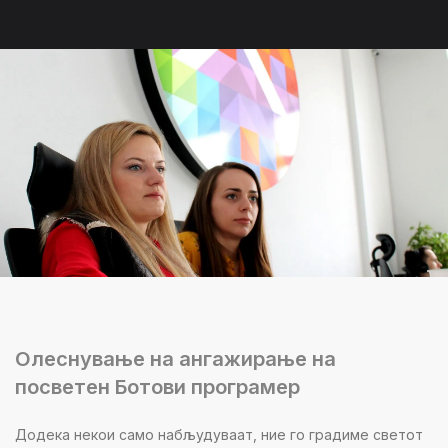
Олеснување на ангажирање на
посветен Ботови програмер
Додека некои само набљудуваат, ние го градиме светот