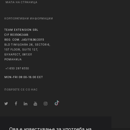
МАПА НА СТРАНИЦА
КОРПОРАТИВНИ ИНФОРМАЦИИ
TEAM EXTENSION SRL
CIF RO35062448
REG. COM. J40/11836/2015
BLD TIMIȘOARA 26, SECTOR 6,
1ST FLOOR, SUITE 127,
БУХАРЕСТ
,
061331
РОМАНИЈА
+1 650 297 6550
MON-FRI 09:00-18:00 EET
ПОВРЗЕТЕ СЕ СО НАС
Ова е известување за употреба на