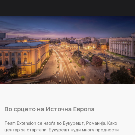
Во срцето на Источна Европа
Team Extension се наоѓа во Букурешт, Романија. Како
центар за стартапи, Букурешт нуди многу предности