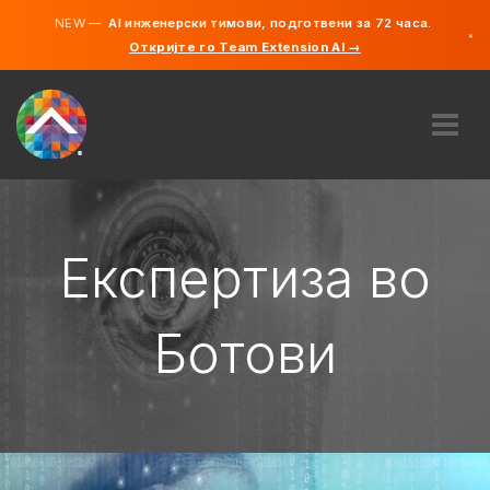
NEW —
AI инженерски тимови, подготвени за 72 часа.
×
Откријте го Team Extension AI →
македонс
англиски
ЗА НАС
ЕКСПЕРТИЗА
КАКО ФУНКЦИОНИРА?
Експертиза во
КАРИЕРИ
АНГАЖИРАЈ
Ботови
СЕВЕРНА МАКЕДОНИЈА
MK
ЗАПОЧНЕТЕ