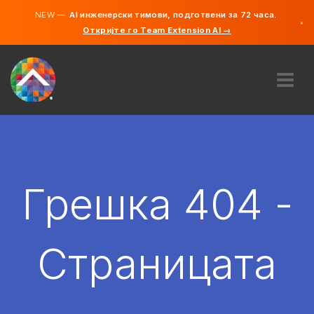
NEW —
AI инженерски тимови, подготвени за 72 часа.
×
Откријте го Team Extension AI →
македонс
англиски
ЗА НАС
ЕКСПЕРТИЗА
КАКО ФУНКЦИОНИРА?
КАРИЕРИ
Грешка 404 -
АНГАЖИРАЈ
СЕВЕРНА МАКЕДОНИЈА
Страницата
MK
ЗАПОЧНЕТЕ