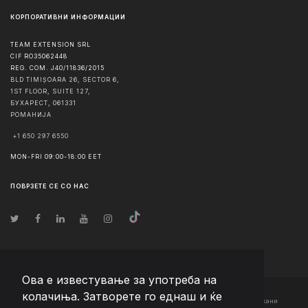
КОРПОРАТИВНИ ИНФОРМАЦИИ
TEAM EXTENSION SRL
CIF RO35062448
REG. COM. J40/11836/2015
BLD TIMIȘOARA 26, SECTOR 6,
1ST FLOOR, SUITE 127,
БУХАРЕСТ
,
061331
РОМАНИЈА
+1 650 297 6550
MON-FRI 09:00-18:00 EET
ПОВРЗЕТЕ СЕ СО НАС
Ова е известување за употреба на
колачиња. Затворете го еднаш и ќе
© Авторско право
2026
Team Extension Macedonia
- Сите права задржани