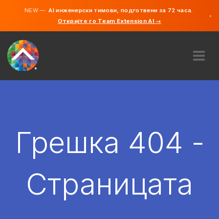
NEW —
AI инженерски тимови, подготвени за 72 часа.
×
Откријте го Team Extension AI →
македонс
англиски
ЗА НАС
ЕКСПЕРТИЗА
КАКО ФУНКЦИОНИРА?
КАРИЕРИ
Грешка 404 -
АНГАЖИРАЈ
СЕВЕРНА МАКЕДОНИЈА
Страницата
MK
ЗАПОЧНЕТЕ