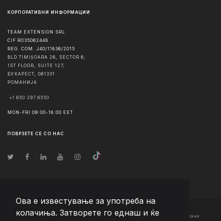
КОРПОРАТИВНИ ИНФОРМАЦИИ
TEAM EXTENSION SRL
CIF RO35062448
REG. COM. J40/11836/2015
BLD TIMIȘOARA 26, SECTOR 6,
1ST FLOOR, SUITE 127,
БУХАРЕСТ
,
061331
РОМАНИЈА
+1 650 297 6550
MON-FRI 09:00-18:00 EET
ПОВРЗЕТЕ СЕ СО НАС
Ова е известување за употреба на
колачиња. Затворете го еднаш и ќе
© Авторско право
2026
Team Extension Macedonia
- Сите права задржани