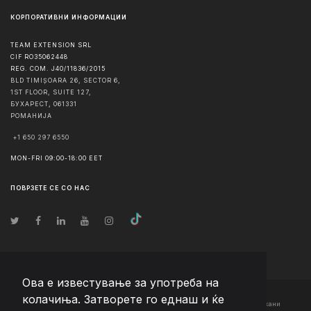
КОРПОРАТИВНИ ИНФОРМАЦИИ
TEAM EXTENSION SRL
CIF RO35062448
REG. COM. J40/11836/2015
BLD TIMIȘOARA 26, SECTOR 6,
1ST FLOOR, SUITE 127,
БУХАРЕСТ
,
061331
РОМАНИЈА
+1 650 297 6550
MON-FRI 09:00-18:00 EET
ПОВРЗЕТЕ СЕ СО НАС
Ова е известување за употреба на
колачиња. Затворете го еднаш и ќе
© Авторско право
2026
Team Extension Macedonia
- Сите права задржани