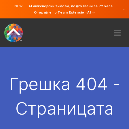
NEW —
AI инженерски тимови, подготвени за 72 часа.
×
Откријте го Team Extension AI →
македонс
англиски
ЗА НАС
ЕКСПЕРТИЗА
КАКО ФУНКЦИОНИРА?
КАРИЕРИ
Грешка 404 -
АНГАЖИРАЈ
СЕВЕРНА МАКЕДОНИЈА
Страницата
MK
ЗАПОЧНЕТЕ