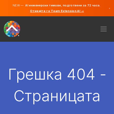
NEW —
AI инженерски тимови, подготвени за 72 часа.
×
Откријте го Team Extension AI →
македонс
англиски
ЗА НАС
ЕКСПЕРТИЗА
КАКО ФУНКЦИОНИРА?
КАРИЕРИ
Грешка 404 -
АНГАЖИРАЈ
СЕВЕРНА МАКЕДОНИЈА
Страницата
MK
ЗАПОЧНЕТЕ