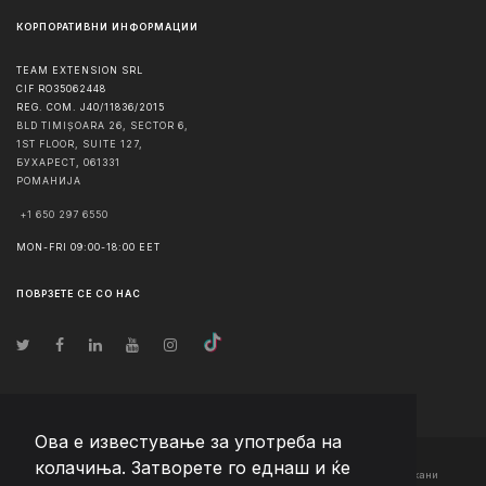
КОРПОРАТИВНИ ИНФОРМАЦИИ
TEAM EXTENSION SRL
CIF RO35062448
REG. COM. J40/11836/2015
BLD TIMIȘOARA 26, SECTOR 6,
1ST FLOOR, SUITE 127,
БУХАРЕСТ
,
061331
РОМАНИЈА
+1 650 297 6550
MON-FRI 09:00-18:00 EET
ПОВРЗЕТЕ СЕ СО НАС
Ова е известување за употреба на
колачиња. Затворете го еднаш и ќе
© Авторско право
2026
Team Extension Macedonia
- Сите права задржани