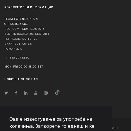
КОРПОРАТИВНИ ИНФОРМАЦИИ
TEAM EXTENSION SRL
CIF RO35062448
REG. COM. J40/11836/2015
BLD TIMIȘOARA 26, SECTOR 6,
1ST FLOOR, SUITE 127,
БУХАРЕСТ
,
061331
РОМАНИЈА
+1 650 297 6550
MON-FRI 09:00-18:00 EET
ПОВРЗЕТЕ СЕ СО НАС
Ова е известување за употреба на
колачиња. Затворете го еднаш и ќе
© Авторско право
2026
Team Extension Macedonia
- Сите права задржани