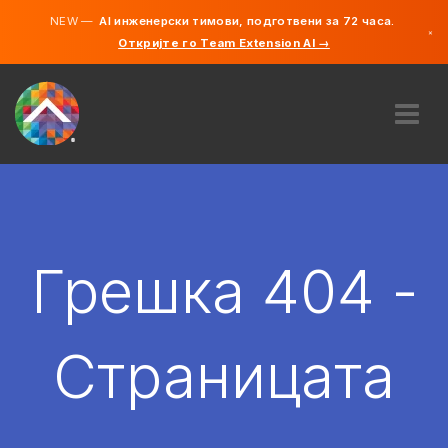
NEW —
AI инженерски тимови, подготвени за 72 часа.
×
Откријте го Team Extension AI →
македонс
англиски
ЗА НАС
ЕКСПЕРТИЗА
КАКО ФУНКЦИОНИРА?
КАРИЕРИ
Грешка 404 -
АНГАЖИРАЈ
СЕВЕРНА МАКЕДОНИЈА
Страницата
MK
ЗАПОЧНЕТЕ