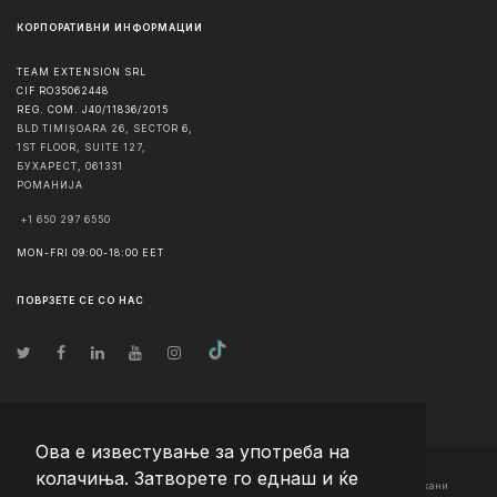
КОРПОРАТИВНИ ИНФОРМАЦИИ
TEAM EXTENSION SRL
CIF RO35062448
REG. COM. J40/11836/2015
BLD TIMIȘOARA 26, SECTOR 6,
1ST FLOOR, SUITE 127,
БУХАРЕСТ
,
061331
РОМАНИЈА
+1 650 297 6550
MON-FRI 09:00-18:00 EET
ПОВРЗЕТЕ СЕ СО НАС
Ова е известување за употреба на
колачиња. Затворете го еднаш и ќе
© Авторско право
2026
Team Extension Macedonia
- Сите права задржани