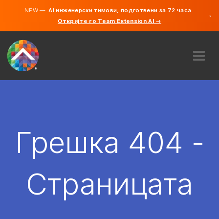
NEW —
AI инженерски тимови, подготвени за 72 часа.
×
Откријте го Team Extension AI →
македонс
англиски
ЗА НАС
ЕКСПЕРТИЗА
КАКО ФУНКЦИОНИРА?
КАРИЕРИ
Грешка 404 -
АНГАЖИРАЈ
СЕВЕРНА МАКЕДОНИЈА
Страницата
MK
ЗАПОЧНЕТЕ