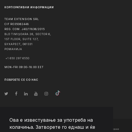
КОРПОРАТИВНИ ИНФОРМАЦИИ
TEAM EXTENSION SRL
CIF RO35062448
REG. COM. J40/11836/2015
BLD TIMIȘOARA 26, SECTOR 6,
1ST FLOOR, SUITE 127,
БУХАРЕСТ
,
061331
РОМАНИЈА
+1 650 297 6550
MON-FRI 09:00-18:00 EET
ПОВРЗЕТЕ СЕ СО НАС
Ова е известување за употреба на
колачиња. Затворете го еднаш и ќе
© Авторско право
2026
Team Extension Macedonia
- Сите права задржани