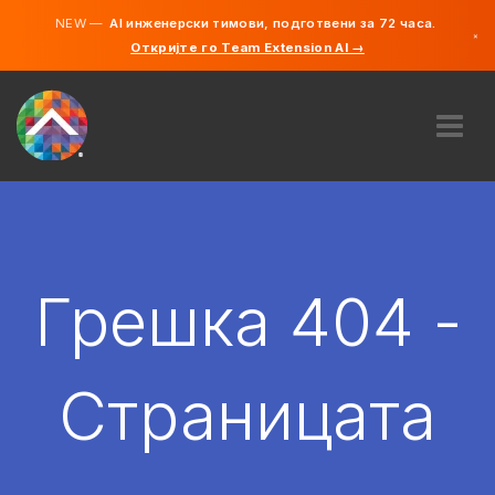
NEW —
AI инженерски тимови, подготвени за 72 часа.
×
Откријте го Team Extension AI →
македонс
англиски
ЗА НАС
ЕКСПЕРТИЗА
КАКО ФУНКЦИОНИРА?
КАРИЕРИ
Грешка 404 -
АНГАЖИРАЈ
СЕВЕРНА МАКЕДОНИЈА
Страницата
MK
ЗАПОЧНЕТЕ