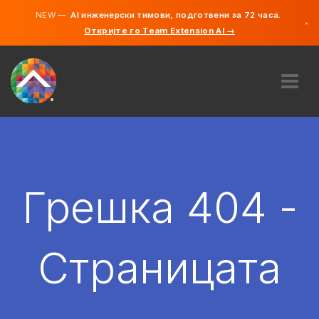
NEW —
AI инженерски тимови, подготвени за 72 часа.
×
Откријте го Team Extension AI →
македонс
англиски
ЗА НАС
ЕКСПЕРТИЗА
КАКО ФУНКЦИОНИРА?
КАРИЕРИ
Грешка 404 -
АНГАЖИРАЈ
СЕВЕРНА МАКЕДОНИЈА
Страницата
MK
ЗАПОЧНЕТЕ