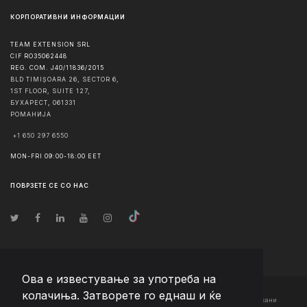
КОРПОРАТИВНИ ИНФОРМАЦИИ
TEAM EXTENSION SRL
CIF RO35062448
REG. COM. J40/11836/2015
BLD TIMIȘOARA 26, SECTOR 6,
1ST FLOOR, SUITE 127,
БУХАРЕСТ
,
061331
РОМАНИЈА
+1 650 297 6550
MON-FRI 09:00-18:00 EET
ПОВРЗЕТЕ СЕ СО НАС
Ова е известување за употреба на
колачиња. Затворете го еднаш и ќе
© Авторско право
2026
Team Extension Macedonia
- Сите права задржани