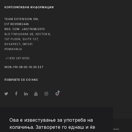
КОРПОРАТИВНИ ИНФОРМАЦИИ
TEAM EXTENSION SRL
CIF RO35062448
REG. COM. J40/11836/2015
BLD TIMIȘOARA 26, SECTOR 6,
1ST FLOOR, SUITE 127,
БУХАРЕСТ
,
061331
РОМАНИЈА
+1 650 297 6550
MON-FRI 09:00-18:00 EET
ПОВРЗЕТЕ СЕ СО НАС
Ова е известување за употреба на
колачиња. Затворете го еднаш и ќе
© Авторско право
2026
Team Extension Macedonia
- Сите права задржани