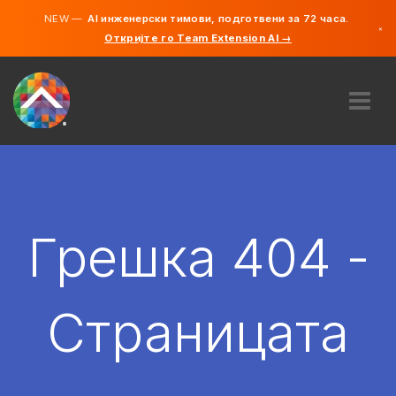
NEW —
AI инженерски тимови, подготвени за 72 часа.
×
Откријте го Team Extension AI →
македонс
англиски
ЗА НАС
ЕКСПЕРТИЗА
КАКО ФУНКЦИОНИРА?
КАРИЕРИ
Грешка 404 -
АНГАЖИРАЈ
СЕВЕРНА МАКЕДОНИЈА
Страницата
MK
ЗАПОЧНЕТЕ