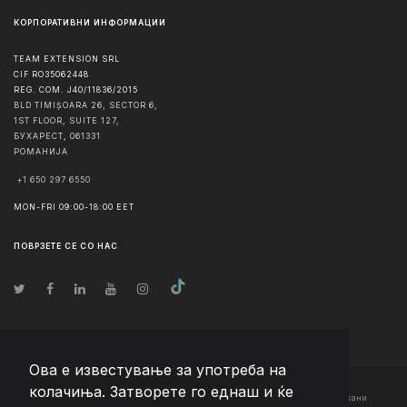
КОРПОРАТИВНИ ИНФОРМАЦИИ
TEAM EXTENSION SRL
CIF RO35062448
REG. COM. J40/11836/2015
BLD TIMIȘOARA 26, SECTOR 6,
1ST FLOOR, SUITE 127,
БУХАРЕСТ
,
061331
РОМАНИЈА
+1 650 297 6550
MON-FRI 09:00-18:00 EET
ПОВРЗЕТЕ СЕ СО НАС
Ова е известување за употреба на
колачиња. Затворете го еднаш и ќе
© Авторско право
2026
Team Extension Macedonia
- Сите права задржани