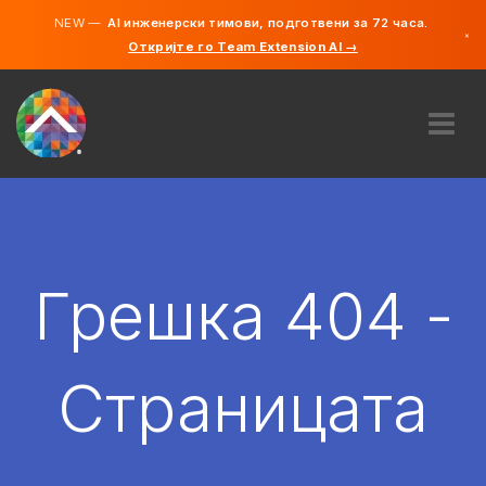
NEW —
AI инженерски тимови, подготвени за 72 часа.
×
Откријте го Team Extension AI →
македонс
англиски
ЗА НАС
ЕКСПЕРТИЗА
КАКО ФУНКЦИОНИРА?
КАРИЕРИ
Грешка 404 -
АНГАЖИРАЈ
СЕВЕРНА МАКЕДОНИЈА
Страницата
MK
ЗАПОЧНЕТЕ