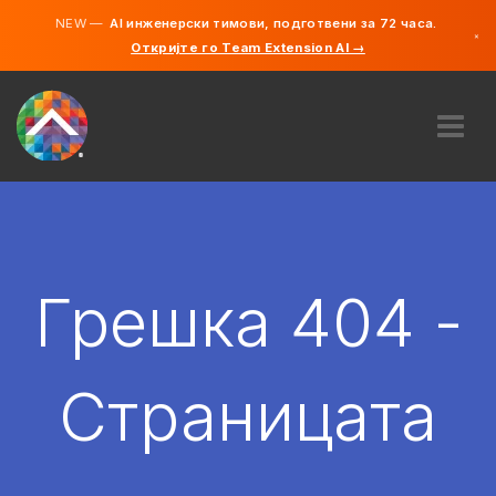
NEW —
AI инженерски тимови, подготвени за 72 часа.
×
Откријте го Team Extension AI →
македонс
англиски
ЗА НАС
ЕКСПЕРТИЗА
КАКО ФУНКЦИОНИРА?
КАРИЕРИ
Грешка 404 -
АНГАЖИРАЈ
СЕВЕРНА МАКЕДОНИЈА
Страницата
MK
ЗАПОЧНЕТЕ