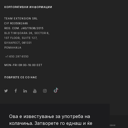
КОРПОРАТИВНИ ИНФОРМАЦИИ
TEAM EXTENSION SRL
CIF RO35062448
REG. COM. J40/11836/2015
BLD TIMIȘOARA 26, SECTOR 6,
1ST FLOOR, SUITE 127,
БУХАРЕСТ
,
061331
РОМАНИЈА
+1 650 297 6550
MON-FRI 09:00-18:00 EET
ПОВРЗЕТЕ СЕ СО НАС
Ова е известување за употреба на
колачиња. Затворете го еднаш и ќе
© Авторско право
2026
Team Extension Macedonia
- Сите права задржани