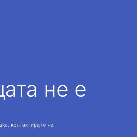
ата не е
ка, контактирајте не.