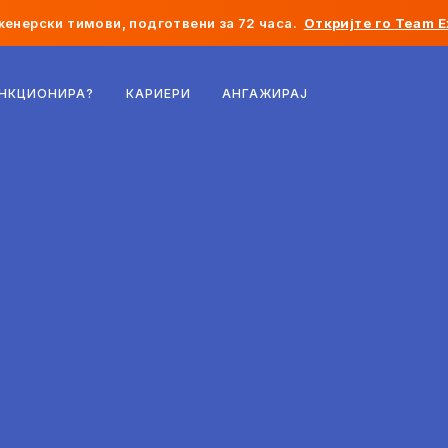
женерски тимови, подготвени за 72 часа.
Откријте го Team E
Белгија
УНКЦИОНИРА?
КАРИЕРИ
АНГАЖИРАЈ
Франција
Ирска
Холандија
Швајцарија
Соединети Американски Држави
Босна и Херцеговина
Естонија
Латвија
Молдавија