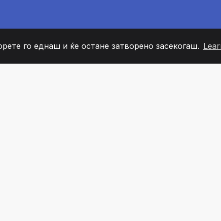
орете го еднаш и ќе остане затворено засекогаш.
Lear
60
+36
7
ОВИ НА ТИМОТ
COUNTRIES
КАНЦЕЛ