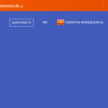
xtension AI →
×
македонски
Канада
англиски
MK
СЕВЕРНА МАКЕДОНИЈА
ЗАПОЧНЕТЕ
Германија
Лихтенштајн
Норвешка
Јапонија
Бугарија
Хрватска
Литванија
Црна Гора