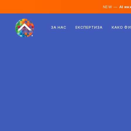
NEW —
AI ин
Австрија
ЗА НАС
ЕКСПЕРТИЗА
КАКО Ф
Финска
Исланд
Луксембург
Шведска
Обединето Кралство
Албанија
Чешка
Унгарија
Северна Македонија