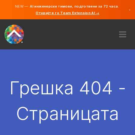
NEW —
AI инженерски тимови, подготвени за 72 часа.
×
Откријте го Team Extension AI →
македонс
англиски
ЗА НАС
ЕКСПЕРТИЗА
КАКО ФУНКЦИОНИРА?
КАРИЕРИ
Грешка 404 -
АНГАЖИРАЈ
СЕВЕРНА МАКЕДОНИЈА
Страницата
MK
ЗАПОЧНЕТЕ