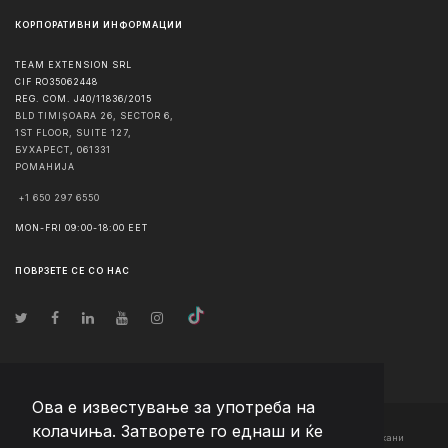
КОРПОРАТИВНИ ИНФОРМАЦИИ
TEAM EXTENSION SRL
CIF RO35062448
REG. COM. J40/11836/2015
BLD TIMIȘOARA 26, SECTOR 6,
1ST FLOOR, SUITE 127,
БУХАРЕСТ
,
061331
РОМАНИЈА
+1 650 297 6550
MON-FRI 09:00-18:00 EET
ПОВРЗЕТЕ СЕ СО НАС
Ова е известување за употреба на
колачиња. Затворете го еднаш и ќе
© Авторско право
2026
Team Extension Macedonia
- Сите права задржани