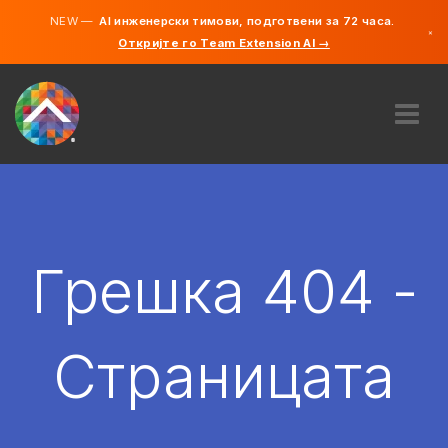
NEW —
AI инженерски тимови, подготвени за 72 часа.
×
Откријте го Team Extension AI →
македонс
англиски
ЗА НАС
ЕКСПЕРТИЗА
КАКО ФУНКЦИОНИРА?
КАРИЕРИ
Грешка 404 -
АНГАЖИРАЈ
СЕВЕРНА МАКЕДОНИЈА
Страницата
MK
ЗАПОЧНЕТЕ