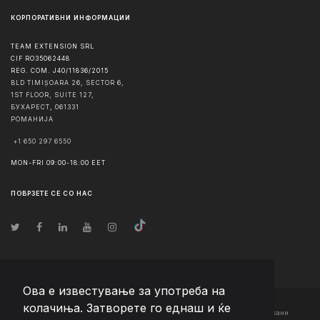
КОРПОРАТИВНИ ИНФОРМАЦИИ
TEAM EXTENSION SRL
CIF RO35062448
REG. COM. J40/11836/2015
BLD TIMIȘOARA 26, SECTOR 6,
1ST FLOOR, SUITE 127,
БУХАРЕСТ
,
061331
РОМАНИЈА
+1 650 297 6550
MON-FRI 09:00-18:00 EET
ПОВРЗЕТЕ СЕ СО НАС
Ова е известување за употреба на
колачиња. Затворете го еднаш и ќе
© Авторско право
2026
Team Extension Macedonia
- Сите права задржани