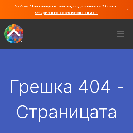
NEW —
AI инженерски тимови, подготвени за 72 часа.
×
Откријте го Team Extension AI →
македонс
англиски
ЗА НАС
ЕКСПЕРТИЗА
КАКО ФУНКЦИОНИРА?
КАРИЕРИ
Грешка 404 -
АНГАЖИРАЈ
СЕВЕРНА МАКЕДОНИЈА
Страницата
MK
ЗАПОЧНЕТЕ