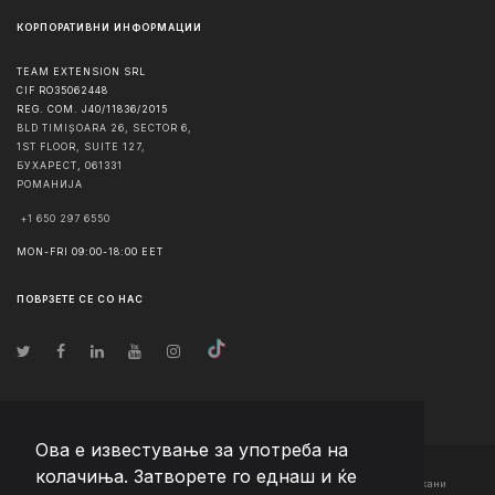
КОРПОРАТИВНИ ИНФОРМАЦИИ
TEAM EXTENSION SRL
CIF RO35062448
REG. COM. J40/11836/2015
BLD TIMIȘOARA 26, SECTOR 6,
1ST FLOOR, SUITE 127,
БУХАРЕСТ
,
061331
РОМАНИЈА
+1 650 297 6550
MON-FRI 09:00-18:00 EET
ПОВРЗЕТЕ СЕ СО НАС
Ова е известување за употреба на
колачиња. Затворете го еднаш и ќе
© Авторско право
2026
Team Extension Macedonia
- Сите права задржани