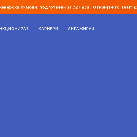
женерски тимови, подготвени за 72 часа.
Откријте го Team E
Белгија
УНКЦИОНИРА?
КАРИЕРИ
АНГАЖИРАЈ
Франција
Ирска
Холандија
Швајцарија
Соединети Американски Држави
Босна и Херцеговина
Естонија
Латвија
Молдавија