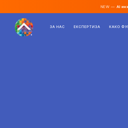
NEW —
AI ин
Австрија
ЗА НАС
ЕКСПЕРТИЗА
КАКО Ф
Финска
Исланд
Луксембург
Шведска
Обединето Кралство
Албанија
Чешка
Унгарија
Северна Македонија