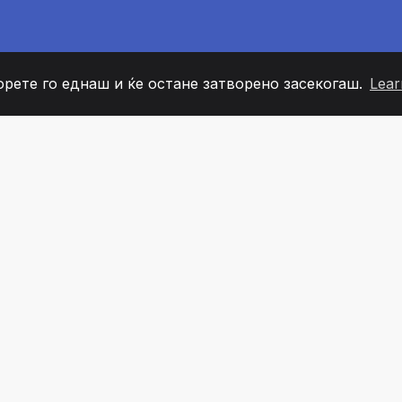
орете го еднаш и ќе остане затворено засекогаш.
Lear
60
+36
7
ОВИ НА ТИМОТ
COUNTRIES
КАНЦЕЛ