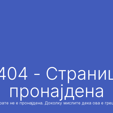
404 - Страниц
пронајдена
рате не е пронајдена. Доколку мислите дека ова е греш