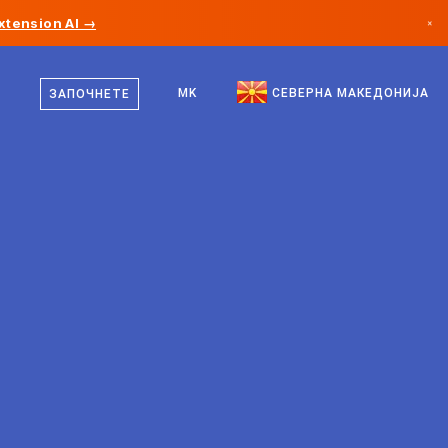
xtension AI →
×
македонски
Канада
англиски
MK
СЕВЕРНА МАКЕДОНИЈА
ЗАПОЧНЕТЕ
Германија
Лихтенштајн
Норвешка
Јапонија
Бугарија
Хрватска
Литванија
Црна Гора