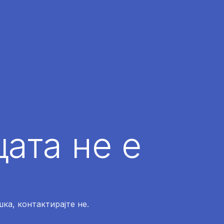
ата не е
ка, контактирајте не.