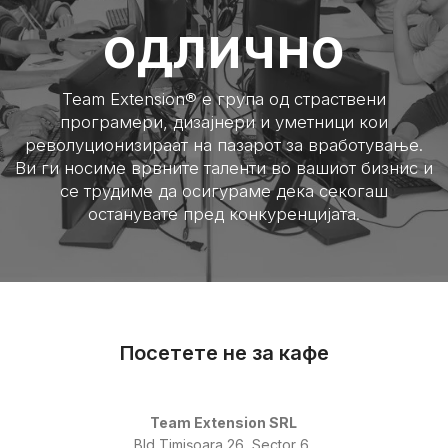
одлично
Team Extension® е група од страствени
програмери, дизајнери и уметници кои
револуционизираат на пазарот за вработување.
Ви ги носиме врвните таленти во вашиот бизнис и
се трудиме да осигураме дека секогаш
останувате пред конкуренцијата.
Посетете не за кафе
Team Extension SRL
Bld Timișoara 26, Sector 6,