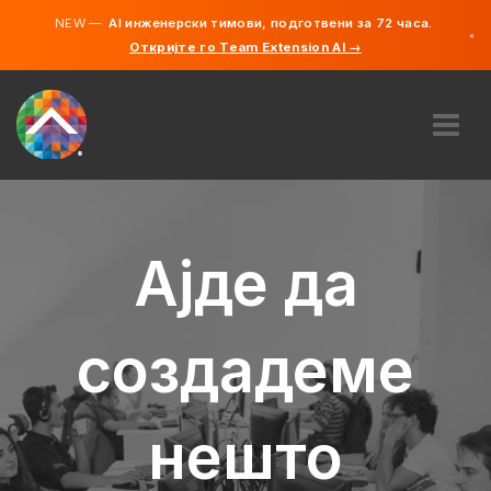
NEW —
AI инженерски тимови, подготвени за 72 часа.
×
Откријте го Team Extension AI →
македонс
англиски
ЗА НАС
ЕКСПЕРТИЗА
КАКО ФУНКЦИОНИРА?
Ајде да
КАРИЕРИ
АНГАЖИРАЈ
создадеме
СЕВЕРНА МАКЕДОНИЈА
MK
нешто
ЗАПОЧНЕТЕ