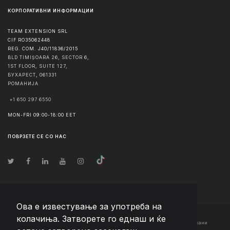
КОРПОРАТИВНИ ИНФОРМАЦИИ
TEAM EXTENSION SRL
CIF RO35062448
REG. COM. J40/11836/2015
BLD TIMIȘOARA 26, SECTOR 6,
1ST FLOOR, SUITE 127,
БУХАРЕСТ
,
061331
РОМАНИЈА
+1 650 297 6550
MON-FRI 09:00-18:00 EET
ПОВРЗЕТЕ СЕ СО НАС
Ова е известување за употреба на
колачиња. Затворете го еднаш и ќе
© Авторско право
2026
Team Extension Macedonia
- Сите права задржани