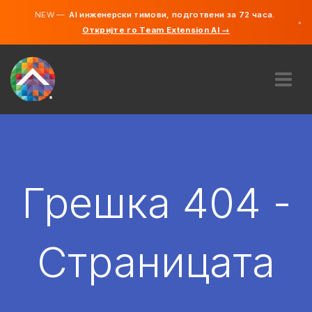
NEW —
AI инженерски тимови, подготвени за 72 часа.
×
Откријте го Team Extension AI →
македонс
англиски
ЗА НАС
ЕКСПЕРТИЗА
КАКО ФУНКЦИОНИРА?
КАРИЕРИ
Грешка 404 -
АНГАЖИРАЈ
СЕВЕРНА МАКЕДОНИЈА
Страницата
MK
ЗАПОЧНЕТЕ