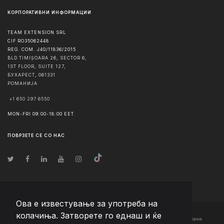
КОРПОРАТИВНИ ИНФОРМАЦИИ
TEAM EXTENSION SRL
CIF RO35062448
REG. COM. J40/11836/2015
BLD TIMIȘOARA 26, SECTOR 6,
1ST FLOOR, SUITE 127,
БУХАРЕСТ
,
061331
РОМАНИЈА
+1 650 297 6550
MON-FRI 09:00-18:00 EET
ПОВРЗЕТЕ СЕ СО НАС
Ова е известување за употреба на
колачиња. Затворете го еднаш и ќе
© Авторско право
2026
Team Extension Macedonia
- Сите права задржани