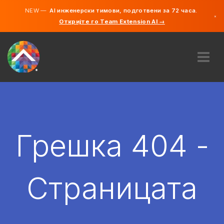
NEW —
AI инженерски тимови, подготвени за 72 часа.
×
Откријте го Team Extension AI →
македонс
англиски
ЗА НАС
ЕКСПЕРТИЗА
КАКО ФУНКЦИОНИРА?
КАРИЕРИ
Грешка 404 -
АНГАЖИРАЈ
СЕВЕРНА МАКЕДОНИЈА
Страницата
MK
ЗАПОЧНЕТЕ