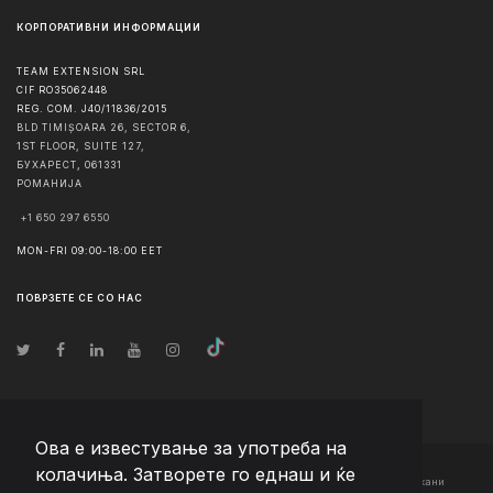
КОРПОРАТИВНИ ИНФОРМАЦИИ
TEAM EXTENSION SRL
CIF RO35062448
REG. COM. J40/11836/2015
BLD TIMIȘOARA 26, SECTOR 6,
1ST FLOOR, SUITE 127,
БУХАРЕСТ
,
061331
РОМАНИЈА
+1 650 297 6550
MON-FRI 09:00-18:00 EET
ПОВРЗЕТЕ СЕ СО НАС
Ова е известување за употреба на
колачиња. Затворете го еднаш и ќе
© Авторско право
2026
Team Extension Macedonia
- Сите права задржани