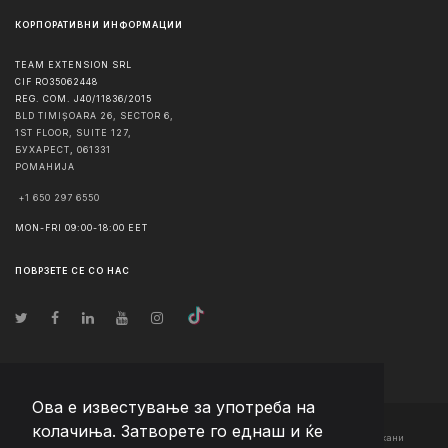
КОРПОРАТИВНИ ИНФОРМАЦИИ
TEAM EXTENSION SRL
CIF RO35062448
REG. COM. J40/11836/2015
BLD TIMIȘOARA 26, SECTOR 6,
1ST FLOOR, SUITE 127,
БУХАРЕСТ
,
061331
РОМАНИЈА
+1 650 297 6550
MON-FRI 09:00-18:00 EET
ПОВРЗЕТЕ СЕ СО НАС
Ова е известување за употреба на
колачиња. Затворете го еднаш и ќе
© Авторско право
2026
Team Extension Macedonia
- Сите права задржани