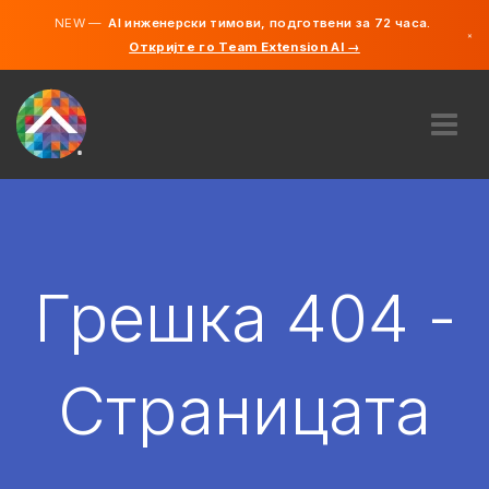
NEW —
AI инженерски тимови, подготвени за 72 часа.
×
Откријте го Team Extension AI →
македонс
англиски
ЗА НАС
ЕКСПЕРТИЗА
КАКО ФУНКЦИОНИРА?
КАРИЕРИ
Грешка 404 -
АНГАЖИРАЈ
СЕВЕРНА МАКЕДОНИЈА
Страницата
MK
ЗАПОЧНЕТЕ