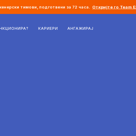
женерски тимови, подготвени за 72 часа.
Откријте го Team E
Белгија
УНКЦИОНИРА?
КАРИЕРИ
АНГАЖИРАЈ
Франција
Ирска
Холандија
Швајцарија
Соединети Американски Држави
Босна и Херцеговина
Естонија
Латвија
Молдавија