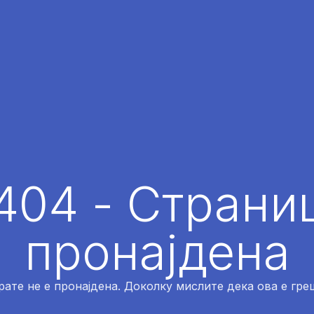
404 - Страниц
пронајдена
рате не е пронајдена. Доколку мислите дека ова е греш