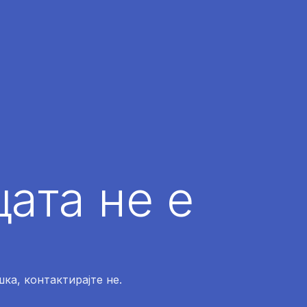
ата не е
ка, контактирајте не.