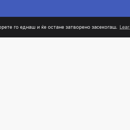
орете го еднаш и ќе остане затворено засекогаш.
Lear
60
+36
7
ОВИ НА ТИМОТ
COUNTRIES
КАНЦЕЛ