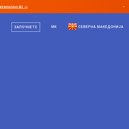
xtension AI →
×
македонски
Канада
англиски
MK
СЕВЕРНА МАКЕДОНИЈА
ЗАПОЧНЕТЕ
Германија
Лихтенштајн
Норвешка
Јапонија
Бугарија
Хрватска
Литванија
Црна Гора