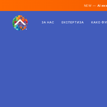
NEW —
AI ин
Австрија
ЗА НАС
ЕКСПЕРТИЗА
КАКО Ф
Финска
Исланд
Луксембург
Шведска
Обединето Кралство
Албанија
Чешка
Унгарија
Северна Македонија