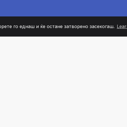
орете го еднаш и ќе остане затворено засекогаш.
Lear
60
+36
7
ОВИ НА ТИМОТ
COUNTRIES
КАНЦЕЛ