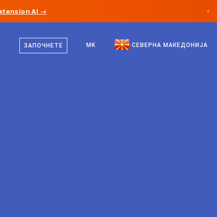
xtension AI →
×
македонски
Канада
англиски
MK
СЕВЕРНА МАКЕДОНИЈА
ЗАПОЧНЕТЕ
Германија
Лихтенштајн
Норвешка
Јапонија
Бугарија
Хрватска
Литванија
Црна Гора