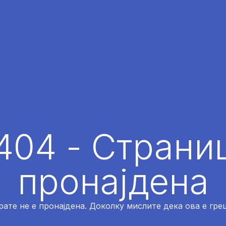
404 - Страниц
пронајдена
рате не е пронајдена. Доколку мислите дека ова е греш