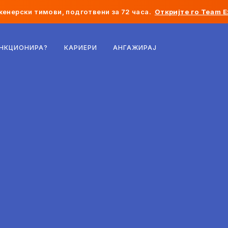
женерски тимови, подготвени за 72 часа.
Откријте го Team E
Белгија
УНКЦИОНИРА?
КАРИЕРИ
АНГАЖИРАЈ
Франција
Ирска
Холандија
Швајцарија
Соединети Американски Држави
Босна и Херцеговина
Естонија
Латвија
Молдавија