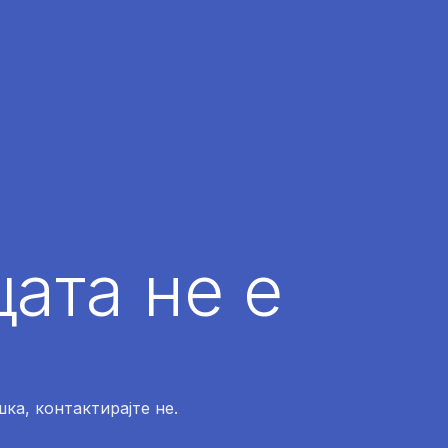
ата не е
ка, контактирајте не.