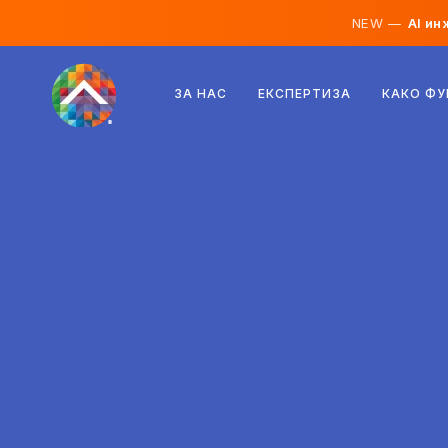
NEW —
AI ин
Австрија
ЗА НАС
ЕКСПЕРТИЗА
КАКО Ф
Финска
Исланд
Луксембург
Шведска
Обединето Кралство
Албанија
Чешка
Унгарија
Северна Македонија