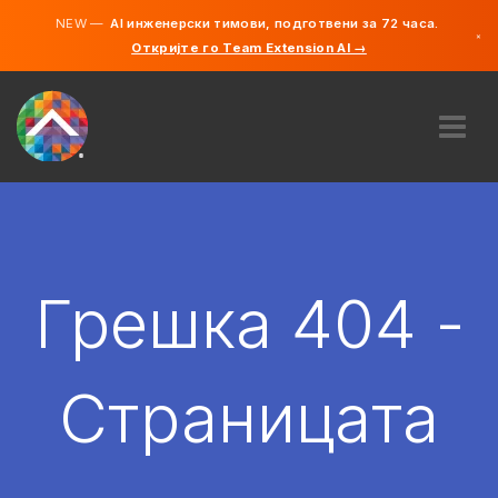
NEW —
AI инженерски тимови, подготвени за 72 часа.
×
Откријте го Team Extension AI →
македонс
англиски
ЗА НАС
ЕКСПЕРТИЗА
КАКО ФУНКЦИОНИРА?
КАРИЕРИ
Грешка 404 -
АНГАЖИРАЈ
СЕВЕРНА МАКЕДОНИЈА
Страницата
MK
ЗАПОЧНЕТЕ