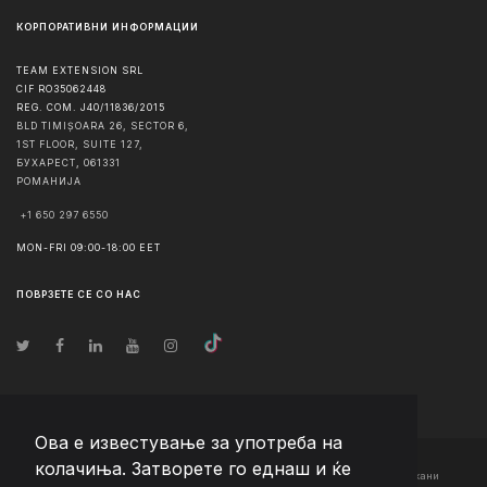
КОРПОРАТИВНИ ИНФОРМАЦИИ
TEAM EXTENSION SRL
CIF RO35062448
REG. COM. J40/11836/2015
BLD TIMIȘOARA 26, SECTOR 6,
1ST FLOOR, SUITE 127,
БУХАРЕСТ
,
061331
РОМАНИЈА
+1 650 297 6550
MON-FRI 09:00-18:00 EET
ПОВРЗЕТЕ СЕ СО НАС
Ова е известување за употреба на
колачиња. Затворете го еднаш и ќе
© Авторско право
2026
Team Extension Macedonia
- Сите права задржани