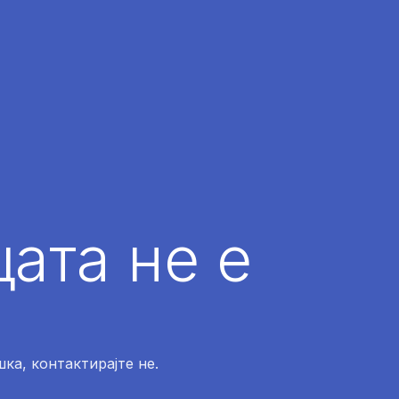
ата не е
ка, контактирајте не.