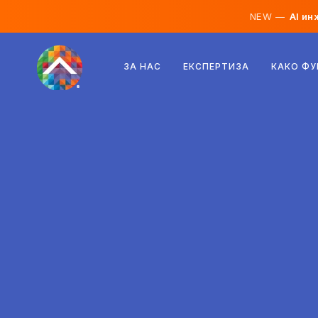
NEW —
AI ин
Австрија
ЗА НАС
ЕКСПЕРТИЗА
КАКО Ф
Финска
Исланд
Луксембург
Шведска
Обединето Кралство
Албанија
Чешка
Унгарија
Северна Македонија