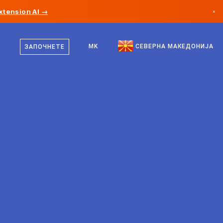
xtension AI →
×
македонски
Канада
англиски
MK
СЕВЕРНА МАКЕДОНИЈА
ЗАПОЧНЕТЕ
Германија
Лихтенштајн
Норвешка
Јапонија
Бугарија
Хрватска
Литванија
Црна Гора