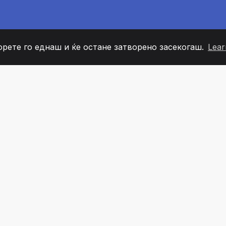
орете го еднаш и ќе остане затворено засекогаш.
Lear
60
+36
7
ОВИ НА ТИМОТ
COUNTRIES
КАНЦЕЛ