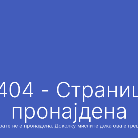
404 - Страниц
пронајдена
рате не е пронајдена. Доколку мислите дека ова е греш