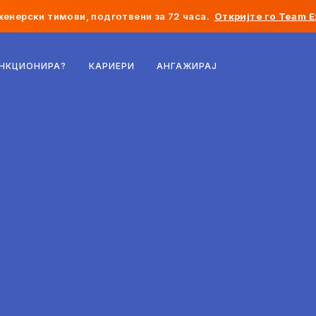
женерски тимови, подготвени за 72 часа.
Откријте го Team E
Белгија
УНКЦИОНИРА?
КАРИЕРИ
АНГАЖИРАЈ
Франција
Ирска
Холандија
Швајцарија
Соединети Американски Држави
Босна и Херцеговина
Естонија
Латвија
Молдавија