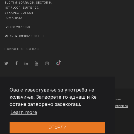
BLD TIMIȘOARA 26, SECTOR 6,
1ST FLOOR, SUITE 127,
БУХАРЕСТ
,
061331
РОМАНИЈА
+1 650 297 6550
MON-FRI 09:00-18:00 EET
ПОВРЗЕТЕ СЕ СО НАС
Ова е известување за употреба на
колачиња. Затворете го еднаш и ќе
© Авторско право
2026
Team Extension Macedonia
- Сите права задржани
остане затворено засекогаш.
Changelog
● Со користење на оваа страница, се согласувате со нашиот
Услови за
Learn more
користење
и
Политика за приватност
ОТФРЛИ