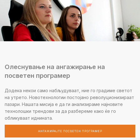
Олеснување на ангажирање на
посветен програмер
Додека некои само набљудуваат, ние го градиме светот
на утрето. Новотехнологии постојано револуционизираат
пазари. Нашата мисија е да ги анализираме најновите
технолошки трендови за да разбереме како ќе го
обликуваат иднината.
АНГАЖИРАЈТЕ ПОСВЕТЕН ПРОГРАМЕР