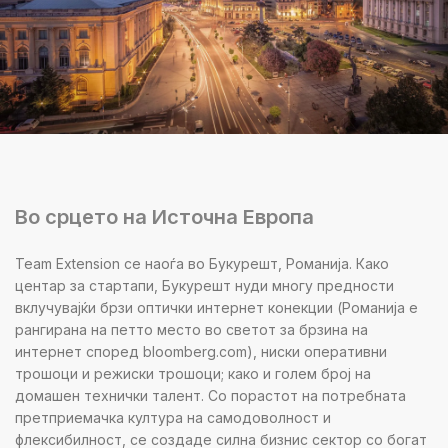
Во срцето на Источна Европа
Team Extension се наоѓа во Букурешт, Романија. Како
центар за стартапи, Букурешт нуди многу предности
вклучувајќи брзи оптички интернет конекции (Романија е
рангирана на петто место во светот за брзина на
интернет според bloomberg.com), ниски оперативни
трошоци и режиски трошоци; како и голем број на
домашен технички талент. Со порастот на потребната
претприемачка култура на самодоволност и
флексибилност, се создаде силна бизнис сектор со богат