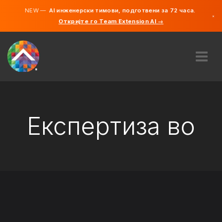
NEW —
AI инженерски тимови, подготвени за 72 часа.
×
Откријте го Team Extension AI →
македонс
англиски
ЗА НАС
ЕКСПЕРТИЗА
КАКО ФУНКЦИОНИРА?
Експертиза во
КАРИЕРИ
АНГАЖИРАЈ
СЕВЕРНА МАКЕДОНИЈА
MK
ЗАПОЧНЕТЕ