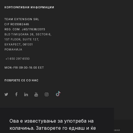
КОРПОРАТИВНИ ИНФОРМАЦИИ
TEAM EXTENSION SRL
CIF RO35062448
REG. COM. J40/11836/2015
BLD TIMIȘOARA 26, SECTOR 6,
1ST FLOOR, SUITE 127,
БУХАРЕСТ
,
061331
РОМАНИЈА
+1 650 297 6550
MON-FRI 09:00-18:00 EET
ПОВРЗЕТЕ СЕ СО НАС
Ова е известување за употреба на
колачиња. Затворете го еднаш и ќе
© Авторско право
2026
Team Extension Macedonia
- Сите права задржани