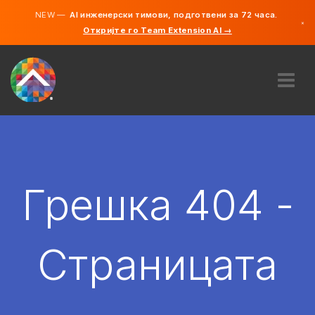
NEW —
AI инженерски тимови, подготвени за 72 часа.
×
Откријте го Team Extension AI →
македонс
англиски
ЗА НАС
ЕКСПЕРТИЗА
КАКО ФУНКЦИОНИРА?
КАРИЕРИ
Грешка 404 -
АНГАЖИРАЈ
СЕВЕРНА МАКЕДОНИЈА
Страницата
MK
ЗАПОЧНЕТЕ