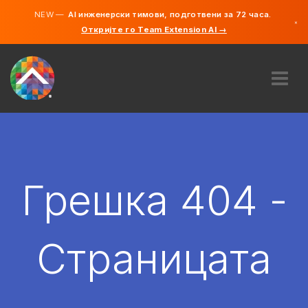
NEW —
AI инженерски тимови, подготвени за 72 часа.
×
Откријте го Team Extension AI →
македонс
англиски
ЗА НАС
ЕКСПЕРТИЗА
КАКО ФУНКЦИОНИРА?
КАРИЕРИ
Грешка 404 -
АНГАЖИРАЈ
СЕВЕРНА МАКЕДОНИЈА
Страницата
MK
ЗАПОЧНЕТЕ