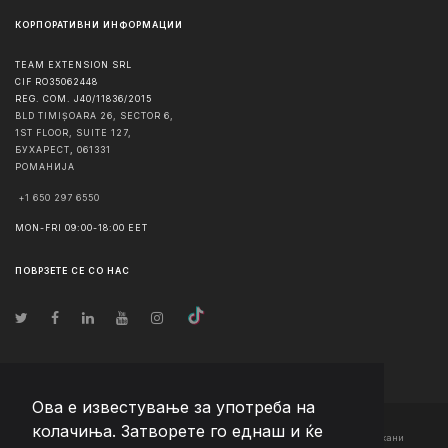
КОРПОРАТИВНИ ИНФОРМАЦИИ
TEAM EXTENSION SRL
CIF RO35062448
REG. COM. J40/11836/2015
BLD TIMIȘOARA 26, SECTOR 6,
1ST FLOOR, SUITE 127,
БУХАРЕСТ
,
061331
РОМАНИЈА
+1 650 297 6550
MON-FRI 09:00-18:00 EET
ПОВРЗЕТЕ СЕ СО НАС
Ова е известување за употреба на
колачиња. Затворете го еднаш и ќе
© Авторско право
2026
Team Extension Macedonia
- Сите права задржани