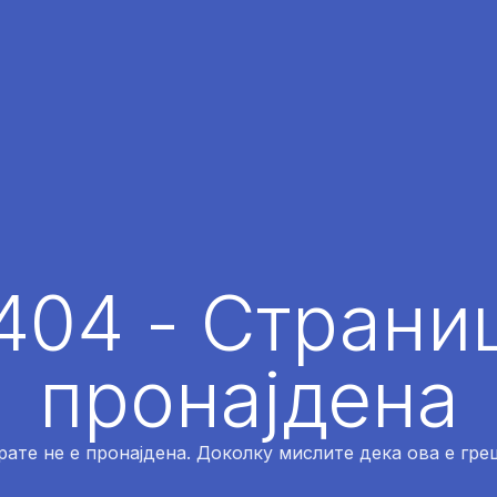
404 - Страниц
пронајдена
рате не е пронајдена. Доколку мислите дека ова е греш