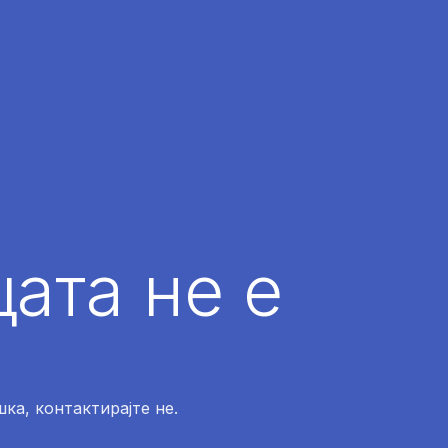
ата не е
ка, контактирајте не.