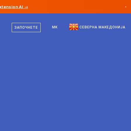
xtension AI →
×
македонски
Канада
англиски
MK
СЕВЕРНА МАКЕДОНИЈА
ЗАПОЧНЕТЕ
Германија
Лихтенштајн
Норвешка
Јапонија
Бугарија
Хрватска
Литванија
Црна Гора