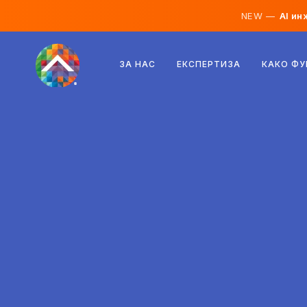
NEW —
AI ин
Австрија
ЗА НАС
ЕКСПЕРТИЗА
КАКО Ф
Финска
Исланд
Луксембург
Шведска
Обединето Кралство
Албанија
Чешка
Унгарија
Северна Македонија