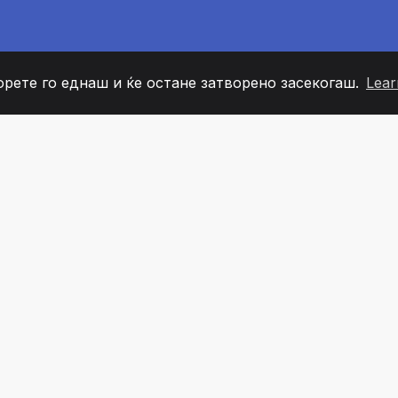
орете го еднаш и ќе остане затворено засекогаш.
Lear
60
+36
7
ОВИ НА ТИМОТ
COUNTRIES
КАНЦЕЛ