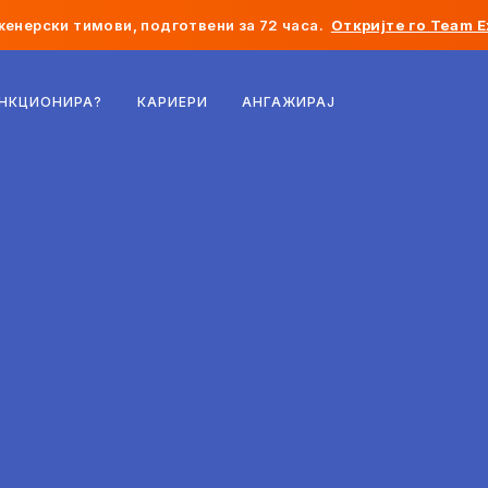
женерски тимови, подготвени за 72 часа.
Откријте го Team E
Белгија
УНКЦИОНИРА?
КАРИЕРИ
АНГАЖИРАЈ
Франција
Ирска
Холандија
Швајцарија
Соединети Американски Држави
Босна и Херцеговина
Естонија
Латвија
Молдавија