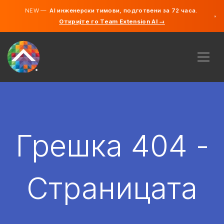
NEW —
AI инженерски тимови, подготвени за 72 часа.
×
Откријте го Team Extension AI →
македонс
англиски
ЗА НАС
ЕКСПЕРТИЗА
КАКО ФУНКЦИОНИРА?
КАРИЕРИ
Грешка 404 -
АНГАЖИРАЈ
СЕВЕРНА МАКЕДОНИЈА
Страницата
MK
ЗАПОЧНЕТЕ