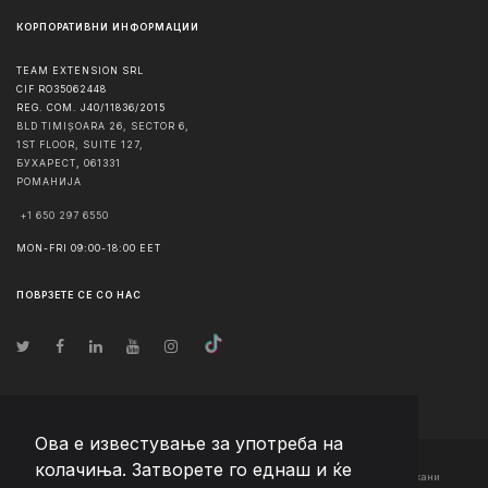
КОРПОРАТИВНИ ИНФОРМАЦИИ
TEAM EXTENSION SRL
CIF RO35062448
REG. COM. J40/11836/2015
BLD TIMIȘOARA 26, SECTOR 6,
1ST FLOOR, SUITE 127,
БУХАРЕСТ
,
061331
РОМАНИЈА
+1 650 297 6550
MON-FRI 09:00-18:00 EET
ПОВРЗЕТЕ СЕ СО НАС
Ова е известување за употреба на
колачиња. Затворете го еднаш и ќе
© Авторско право
2026
Team Extension Macedonia
- Сите права задржани