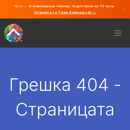
NEW —
AI инженерски тимови, подготвени за 72 часа.
×
Откријте го Team Extension AI →
македонс
англиски
ЗА НАС
ЕКСПЕРТИЗА
КАКО ФУНКЦИОНИРА?
КАРИЕРИ
Грешка 404 -
АНГАЖИРАЈ
СЕВЕРНА МАКЕДОНИЈА
Страницата
MK
ЗАПОЧНЕТЕ