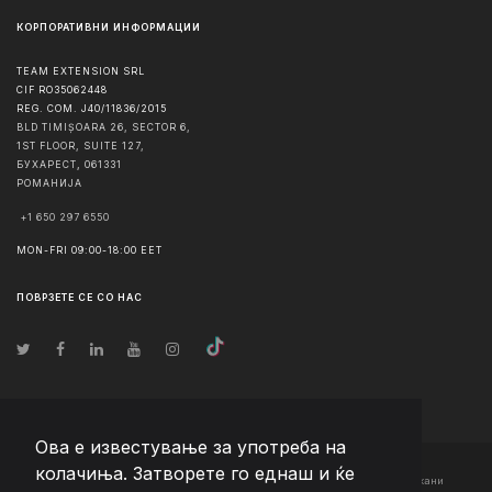
КОРПОРАТИВНИ ИНФОРМАЦИИ
TEAM EXTENSION SRL
CIF RO35062448
REG. COM. J40/11836/2015
BLD TIMIȘOARA 26, SECTOR 6,
1ST FLOOR, SUITE 127,
БУХАРЕСТ
,
061331
РОМАНИЈА
+1 650 297 6550
MON-FRI 09:00-18:00 EET
ПОВРЗЕТЕ СЕ СО НАС
Ова е известување за употреба на
колачиња. Затворете го еднаш и ќе
© Авторско право
2026
Team Extension Macedonia
- Сите права задржани