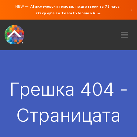
NEW —
AI инженерски тимови, подготвени за 72 часа.
×
Откријте го Team Extension AI →
македонс
англиски
ЗА НАС
ЕКСПЕРТИЗА
КАКО ФУНКЦИОНИРА?
КАРИЕРИ
Грешка 404 -
АНГАЖИРАЈ
СЕВЕРНА МАКЕДОНИЈА
Страницата
MK
ЗАПОЧНЕТЕ