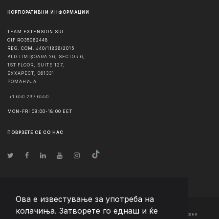
КОРПОРАТИВНИ ИНФОРМАЦИИ
TEAM EXTENSION SRL
CIF RO35062448
REG. COM. J40/11836/2015
BLD TIMIȘOARA 26, SECTOR 6,
1ST FLOOR, SUITE 127,
БУХАРЕСТ
,
061331
РОМАНИЈА
+1 650 297 6550
MON-FRI 09:00-18:00 EET
ПОВРЗЕТЕ СЕ СО НАС
Ова е известување за употреба на
колачиња. Затворете го еднаш и ќе
© Авторско право
2026
Team Extension Macedonia
- Сите права задржани