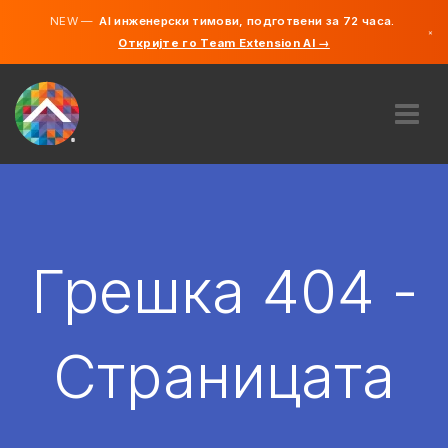
NEW —
AI инженерски тимови, подготвени за 72 часа.
×
Откријте го Team Extension AI →
македонс
англиски
ЗА НАС
ЕКСПЕРТИЗА
КАКО ФУНКЦИОНИРА?
КАРИЕРИ
Грешка 404 -
АНГАЖИРАЈ
СЕВЕРНА МАКЕДОНИЈА
Страницата
MK
ЗАПОЧНЕТЕ