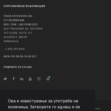
КОРПОРАТИВНИ ИНФОРМАЦИИ
TEAM EXTENSION SRL
CIF RO35062448
REG. COM. J40/11836/2015
BLD TIMIȘOARA 26, SECTOR 6,
1ST FLOOR, SUITE 127,
БУХАРЕСТ
,
061331
РОМАНИЈА
+1 650 297 6550
MON-FRI 09:00-18:00 EET
ПОВРЗЕТЕ СЕ СО НАС
Ова е известување за употреба на
колачиња. Затворете го еднаш и ќе
© Авторско право
2026
Team Extension Macedonia
- Сите права задржани