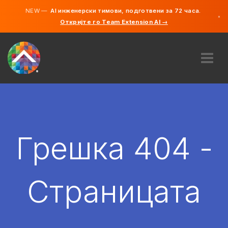
NEW —
AI инженерски тимови, подготвени за 72 часа.
×
Откријте го Team Extension AI →
македонс
англиски
ЗА НАС
ЕКСПЕРТИЗА
КАКО ФУНКЦИОНИРА?
КАРИЕРИ
Грешка 404 -
АНГАЖИРАЈ
СЕВЕРНА МАКЕДОНИЈА
Страницата
MK
ЗАПОЧНЕТЕ