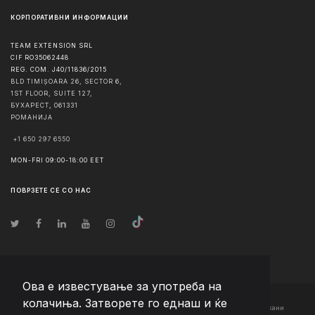
КОРПОРАТИВНИ ИНФОРМАЦИИ
TEAM EXTENSION SRL
CIF RO35062448
REG. COM. J40/11836/2015
BLD TIMIȘOARA 26, SECTOR 6,
1ST FLOOR, SUITE 127,
БУХАРЕСТ
,
061331
РОМАНИЈА
+1 650 297 6550
MON-FRI 09:00-18:00 EET
ПОВРЗЕТЕ СЕ СО НАС
Ова е известување за употреба на
колачиња. Затворете го еднаш и ќе
© Авторско право
2026
Team Extension Macedonia
- Сите права задржани