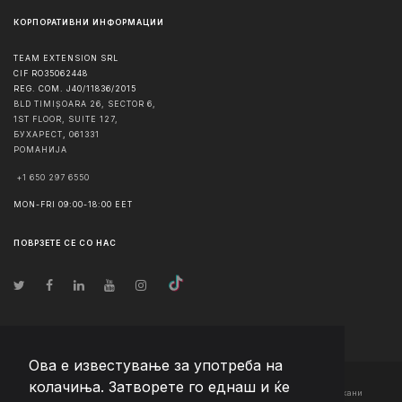
КОРПОРАТИВНИ ИНФОРМАЦИИ
TEAM EXTENSION SRL
CIF RO35062448
REG. COM. J40/11836/2015
BLD TIMIȘOARA 26, SECTOR 6,
1ST FLOOR, SUITE 127,
БУХАРЕСТ
,
061331
РОМАНИЈА
+1 650 297 6550
MON-FRI 09:00-18:00 EET
ПОВРЗЕТЕ СЕ СО НАС
Ова е известување за употреба на
колачиња. Затворете го еднаш и ќе
© Авторско право
2026
Team Extension Macedonia
- Сите права задржани