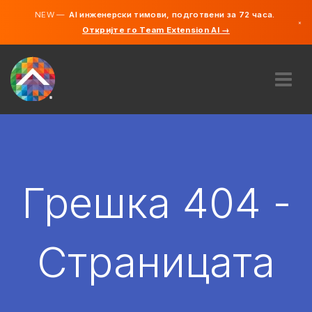
NEW —
AI инженерски тимови, подготвени за 72 часа.
×
Откријте го Team Extension AI →
македонс
англиски
ЗА НАС
ЕКСПЕРТИЗА
КАКО ФУНКЦИОНИРА?
КАРИЕРИ
Грешка 404 -
АНГАЖИРАЈ
СЕВЕРНА МАКЕДОНИЈА
Страницата
MK
ЗАПОЧНЕТЕ