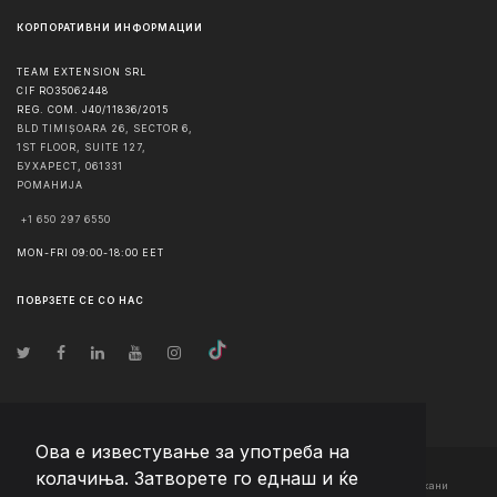
КОРПОРАТИВНИ ИНФОРМАЦИИ
TEAM EXTENSION SRL
CIF RO35062448
REG. COM. J40/11836/2015
BLD TIMIȘOARA 26, SECTOR 6,
1ST FLOOR, SUITE 127,
БУХАРЕСТ
,
061331
РОМАНИЈА
+1 650 297 6550
MON-FRI 09:00-18:00 EET
ПОВРЗЕТЕ СЕ СО НАС
Ова е известување за употреба на
колачиња. Затворете го еднаш и ќе
© Авторско право
2026
Team Extension Macedonia
- Сите права задржани