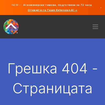
NEW —
AI инженерски тимови, подготвени за 72 часа.
×
Откријте го Team Extension AI →
македонс
англиски
ЗА НАС
ЕКСПЕРТИЗА
КАКО ФУНКЦИОНИРА?
КАРИЕРИ
Грешка 404 -
АНГАЖИРАЈ
СЕВЕРНА МАКЕДОНИЈА
Страницата
MK
ЗАПОЧНЕТЕ