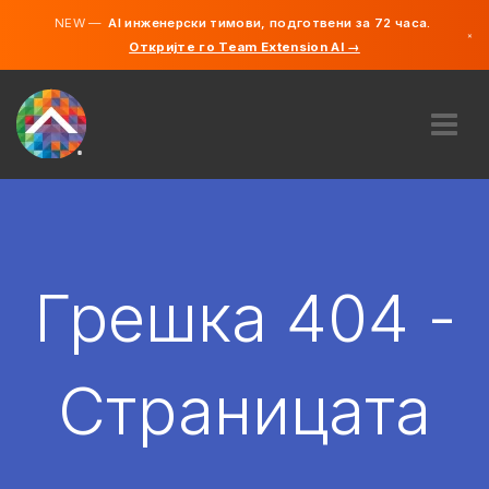
NEW —
AI инженерски тимови, подготвени за 72 часа.
×
Откријте го Team Extension AI →
македонс
англиски
ЗА НАС
ЕКСПЕРТИЗА
КАКО ФУНКЦИОНИРА?
КАРИЕРИ
Грешка 404 -
АНГАЖИРАЈ
СЕВЕРНА МАКЕДОНИЈА
Страницата
MK
ЗАПОЧНЕТЕ