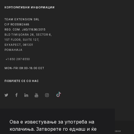
КОРПОРАТИВНИ ИНФОРМАЦИИ
TEAM EXTENSION SRL
CIF RO35062448
REG. COM. J40/11836/2015
BLD TIMIȘOARA 26, SECTOR 6,
1ST FLOOR, SUITE 127,
БУХАРЕСТ
,
061331
РОМАНИЈА
+1 650 297 6550
MON-FRI 09:00-18:00 EET
ПОВРЗЕТЕ СЕ СО НАС
Ова е известување за употреба на
колачиња. Затворете го еднаш и ќе
© Авторско право
2026
Team Extension Macedonia
- Сите права задржани