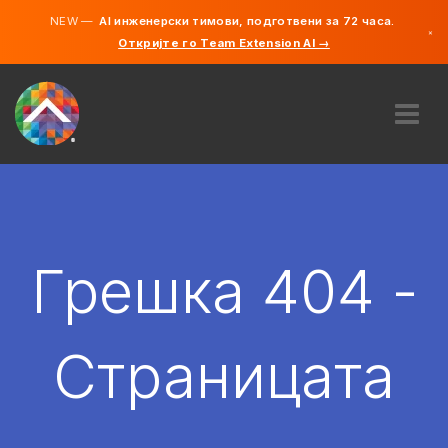
NEW —
AI инженерски тимови, подготвени за 72 часа.
×
Откријте го Team Extension AI →
македонс
англиски
ЗА НАС
ЕКСПЕРТИЗА
КАКО ФУНКЦИОНИРА?
КАРИЕРИ
Грешка 404 -
АНГАЖИРАЈ
СЕВЕРНА МАКЕДОНИЈА
Страницата
MK
ЗАПОЧНЕТЕ