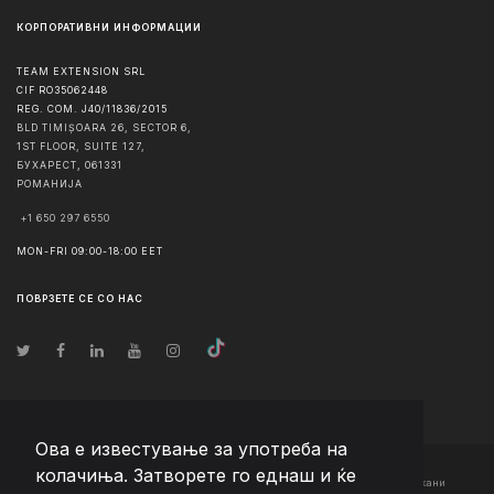
КОРПОРАТИВНИ ИНФОРМАЦИИ
TEAM EXTENSION SRL
CIF RO35062448
REG. COM. J40/11836/2015
BLD TIMIȘOARA 26, SECTOR 6,
1ST FLOOR, SUITE 127,
БУХАРЕСТ
,
061331
РОМАНИЈА
+1 650 297 6550
MON-FRI 09:00-18:00 EET
ПОВРЗЕТЕ СЕ СО НАС
Ова е известување за употреба на
колачиња. Затворете го еднаш и ќе
© Авторско право
2026
Team Extension Macedonia
- Сите права задржани